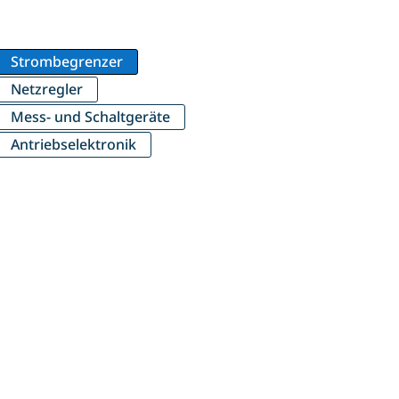
Strombegrenzer
Netzregler
Mess- und Schaltgeräte
Antriebselektronik